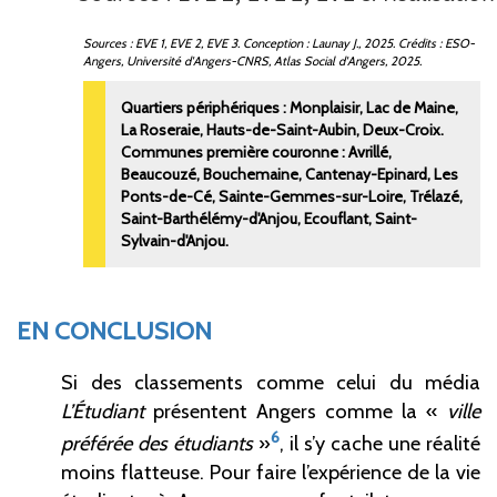
Sources
: EVE 1, EVE 2, EVE 3. Conception
: Launay J., 2025. Crédits
: ESO-
Angers, Université d'Angers-CNRS, Atlas Social d'Angers, 2025.
Quartiers périphériques
: Monplaisir, Lac de Maine,
La Roseraie, Hauts-de-Saint-Aubin, Deux-Croix.
Communes première couronne
: Avrillé,
Beaucouzé, Bouchemaine, Cantenay-Epinard, Les
Ponts-de-Cé, Sainte-Gemmes-sur-Loire, Trélazé,
Saint-Barthélémy-d'Anjou, Ecouflant, Saint-
Sylvain-d'Anjou.
EN CONCLUSION
Si des classements comme celui du média
L’Étudiant
présentent Angers comme la «
ville
6
préférée des étudiants
»
, il s’y cache une réalité
moins flatteuse. Pour faire l’expérience de la vie