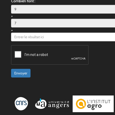
Combien font :
+
=
Envoyer