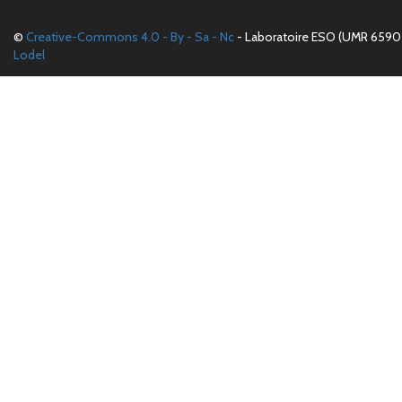
©
Creative-Commons 4.0 - By - Sa - Nc
- Laboratoire ESO (UMR 6590 
Lodel