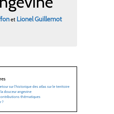
angevine
ffon
Lionel
Guillemot
et
res
etour sur l’historique des atlas sur le territoire
r la douceur angevine
contributions thématiques
r
?