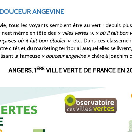
A DOUCEUR ANGEVINE
vie, tous les voyants semblent être au vert
: depuis plus
e n’est même en tête des
«
villes vertes
», «
où il fait bon 
nçaises où il fait bon étudier
»,
etc. Dans ces classements
re cités et du marketing territorial auquel elles se livrent
alisant la fameuse
«
douceur angevine
»
chère à Joachim d
ÈRE
ANGERS, 1
VILLE VERTE DE FRANCE EN 2