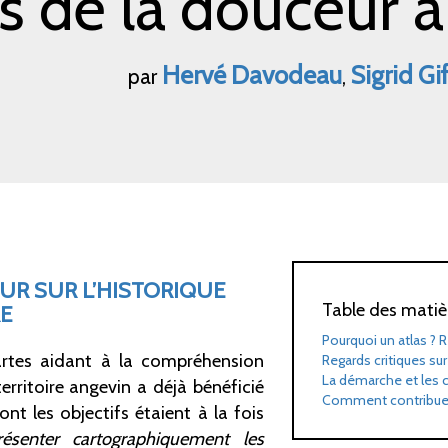
es de la douceur 
Hervé
Davodeau
Sigrid
Gi
par
,
OUR SUR L’HISTORIQUE
Table des matiè
RE
Pourquoi un atlas
? R
artes aidant à la compréhension
Regards critiques su
La démarche et les 
rritoire angevin a déjà bénéficié
Comment contribue
dont les objectifs étaient à la fois
résenter cartographiquement les