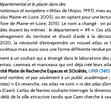
 départemental et le placer dans des
, nationaux et européens
»
(Atlas de l’Anjou, 1997), mais aus
Atlas Maine-et-Loire, 2005), ou en optant pour une lectu
 flore de Maine-et-Loire, 2015). Le nom a changé
: on p
tudiés étaient les mêmes
: le département «
49
». Ces at
énagement du territoire et d’outil d’aide à la décisio
020, la nécessité d’entreprendre un nouvel atlas se fai
ociétaux mais aussi sous une forme différente rendue po
nt à un souhait qui a émergé dans le laboratoire des g
nantais, caennais et manceaux qui ont déjà créé leurs at
nité Mixte de Recherche Espaces et SOciétés,
UMR CNRS
rand nombre, et pas seulement à un public académique ;
antes)
»
. En revanche, ces atlas ne sont
«
ni des atlas d’a
 (Caen). L’atlas de Nantes souhaite interroger la dimensio
delà de la ville attractive tandis que Caen cherche à sav