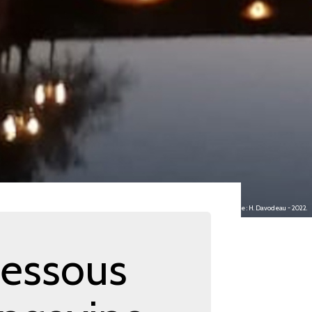
Image : H. Davodeau - 2022.
dessous