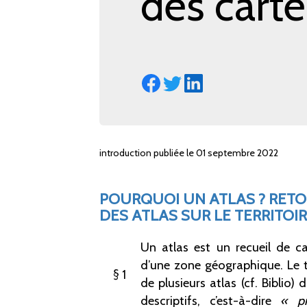
des cart
introduction publiée le 01 septembre 2022
P
OURQUOI UN ATLAS
? RET
DES ATLAS SUR LE TERRITOI
Un atlas est un recueil de c
d’une zone géographique. Le te
1
de plusieurs atlas (cf. Biblio) 
descriptifs, c’est-à-dire
«
p