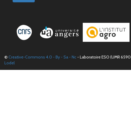
©
Creative-Commons 4.0 - By - Sa - Nc
- Laboratoire ESO (UMR 6590 
Lodel