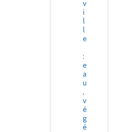
v
i
l
l
e
:
e
a
u
,
v
é
g
é