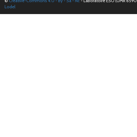
©
Creative-Commons 4.0 - By - Sa - Nc
- Laboratoire ESO (UMR 6590 
Lodel