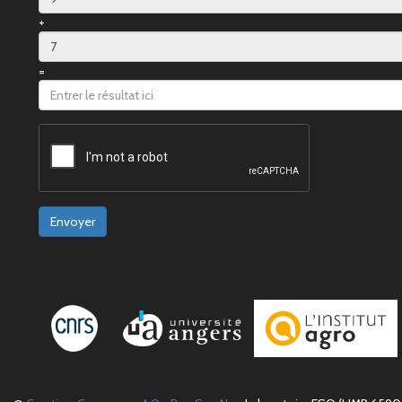
+
=
Envoyer