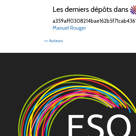
Les derniers dépôts dans
a359aff0308214bae162b5f71cab436
Manuel Rouger
>> Auteurs