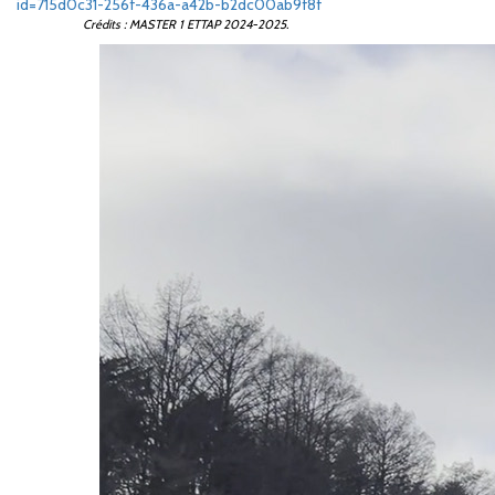
id=715d0c31-256f-436a-a42b-b2dc00ab9f8f
Crédits : MASTER 1 ETTAP 2024-2025.