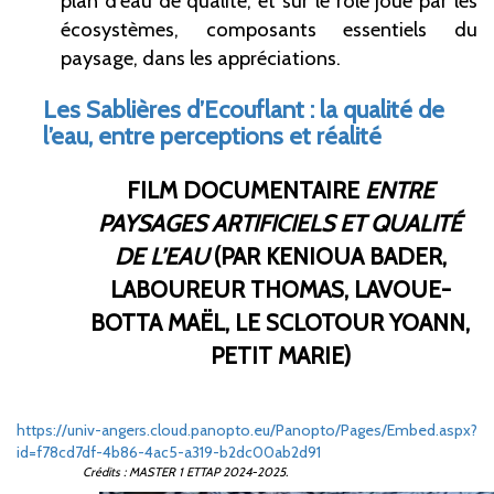
plan d'eau de qualité, et sur le rôle joué par les
écosystèmes, composants essentiels du
paysage, dans les appréciations.
Les Sablières d’Ecouflant
: la qualité de
l’eau, entre perceptions et réalité
FILM DOCUMENTAIRE
ENTRE
PAYSAGES ARTIFICIELS ET QUALITÉ
DE L’EAU
(PAR KENIOUA BADER,
LABOUREUR THOMAS, LAVOUE-
BOTTA MAËL, LE SCLOTOUR YOANN,
PETIT MARIE)
https://univ-angers.cloud.panopto.eu/Panopto/Pages/Embed.aspx?
id=f78cd7df-4b86-4ac5-a319-b2dc00ab2d91
Crédits : MASTER 1 ETTAP 2024-2025.