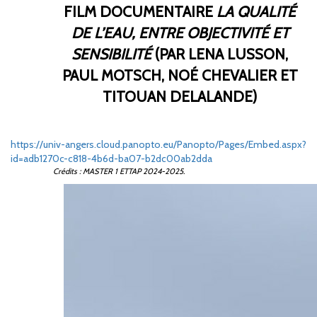
FILM DOCUMENTAIRE
LA QUALITÉ
DE L’EAU, ENTRE OBJECTIVITÉ ET
SENSIBILITÉ
(PAR LENA LUSSON,
PAUL MOTSCH, NOÉ CHEVALIER ET
TITOUAN DELALANDE)
https://univ-angers.cloud.panopto.eu/Panopto/Pages/Embed.aspx?
id=adb1270c-c818-4b6d-ba07-b2dc00ab2dda
Crédits : MASTER 1 ETTAP 2024-2025.