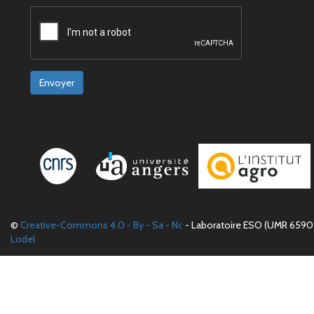
Envoyer
©
Creative-Commons 4.0 - By - Sa - Nc
- Laboratoire ESO (UMR 6590 
Lodel