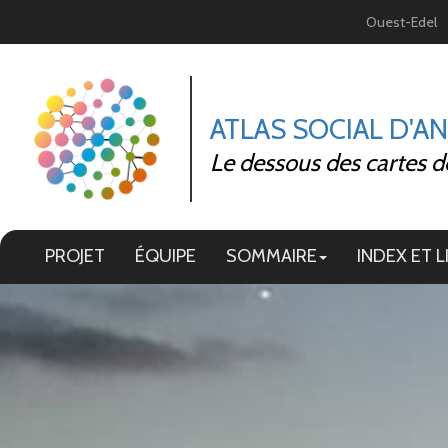
Panneau de gestion des cookies
Ouest-Edel
ATLAS SOCIAL D'A
Le dessous des cartes d
PROJET
ÉQUIPE
SOMMAIRE
INDEX ET L