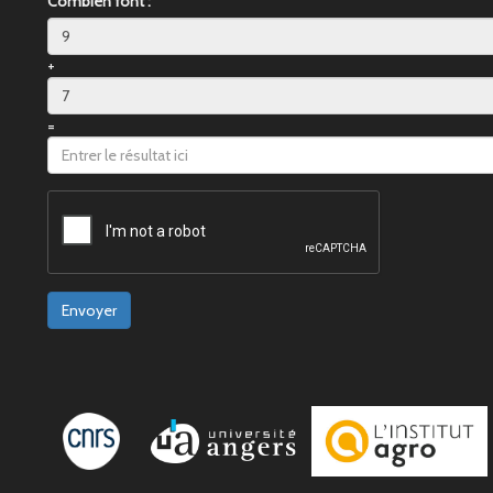
Combien font :
+
=
Envoyer