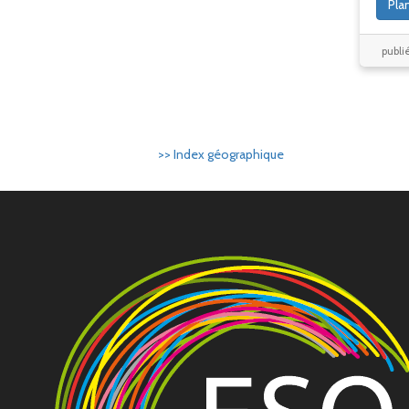
Pla
publi
>> Index géographique