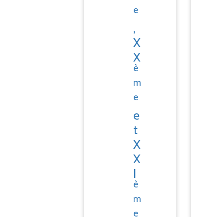
e
,
X
X
è
m
e
e
t
X
X
I
è
m
e