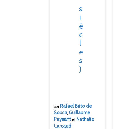
s
i
è
c
l
e
s
)
Rafael Brito de
par
Sousa
Guillaume
,
Paysant
Nathalie
et
Carcaud