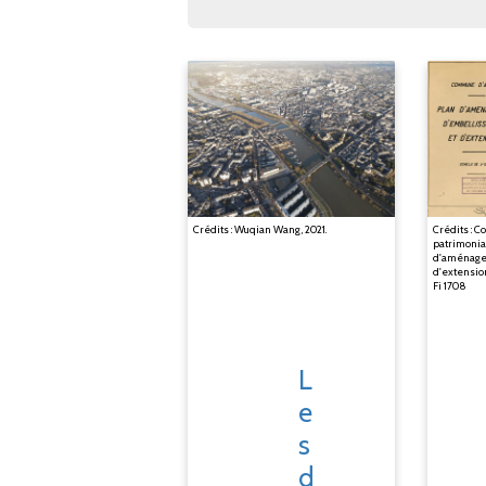
Crédits : Wuqian Wang, 2021.
Crédits : 
patrimonial
d'aménage
d'extension
Fi 1708
L
e
s
d