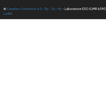
©
Creative-Commons 4.0 - By - Sa - Nc
- Laboratoire ESO (UMR 6590 
Lodel