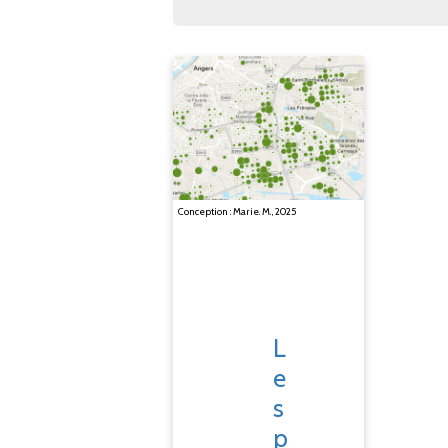
Conception : Marie. M., 2025
L
e
s
p