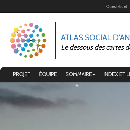
Panneau de gestion des cookies
Ouest-Edel
ATLAS SOCIAL D'A
Le dessous des cartes d
PROJET
ÉQUIPE
SOMMAIRE
INDEX ET L