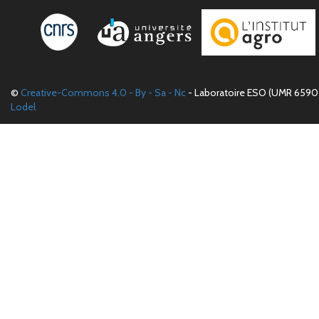
©
Creative-Commons 4.0 - By - Sa - Nc
- Laboratoire ESO (UMR 6590 
Lodel