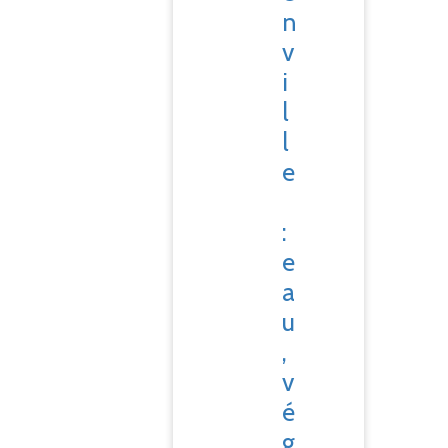
n
v
i
l
l
e
:
e
a
u
,
v
é
g