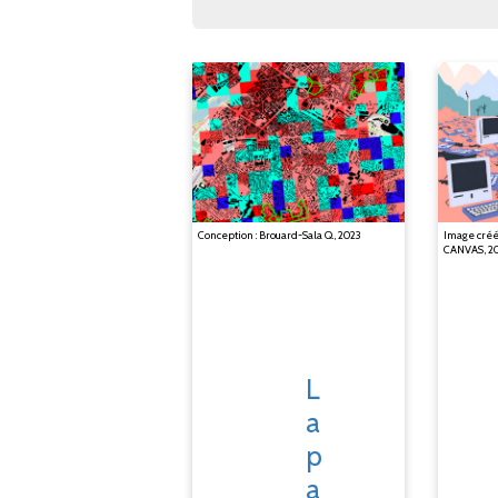
Conception : Brouard-Sala Q., 2023
Image créé
CANVAS, 20
L
a
p
a