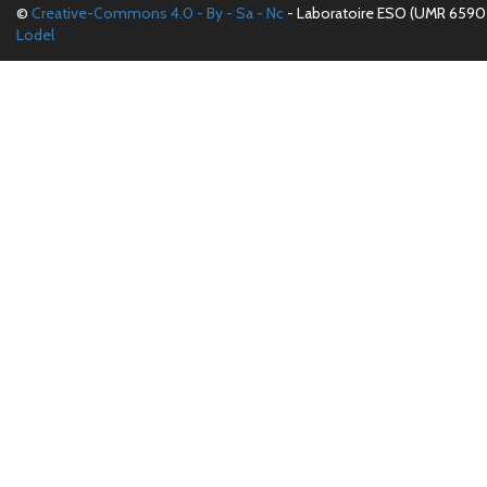
©
Creative-Commons 4.0 - By - Sa - Nc
- Laboratoire ESO (UMR 6590 
Lodel