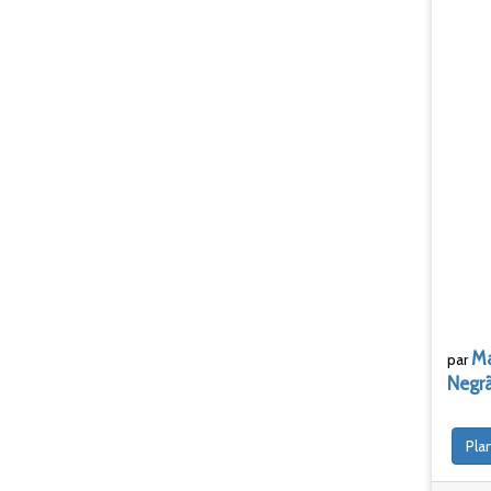
Ma
par
Negr
Pla