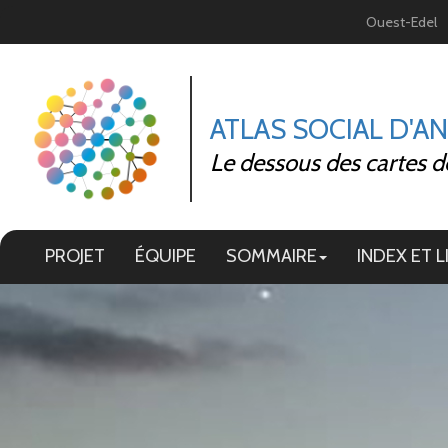
Panneau de gestion des cookies
Ouest-Edel
ATLAS SOCIAL D'A
Le dessous des cartes d
PROJET
ÉQUIPE
SOMMAIRE
INDEX ET L