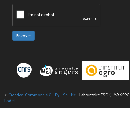
Envoyer
©
Creative-Commons 4.0 - By - Sa - Nc
- Laboratoire ESO (UMR 6590 
Lodel