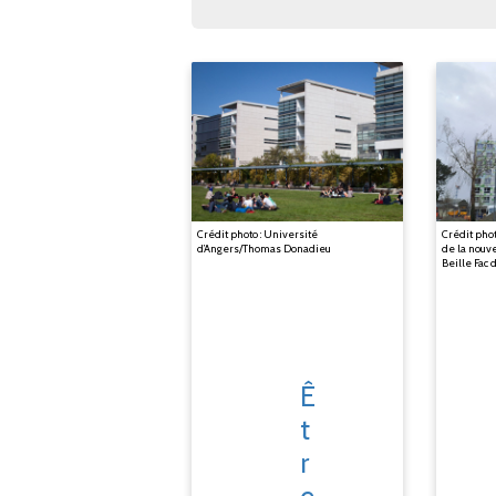
Crédit photo : Université
Crédit phot
d’Angers/Thomas Donadieu
de la nouv
Beille Fac 
Ê
t
r