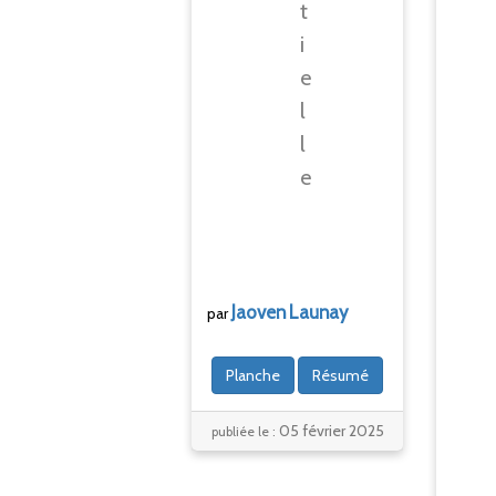
t
i
e
l
l
e
Jaoven
Launay
par
Planche
Résumé
05 février 2025
publiée le :