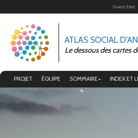
Panneau de gestion des cookies
Ouest-Edel
ATLAS SOCIAL D'A
Le dessous des cartes d
PROJET
ÉQUIPE
SOMMAIRE
INDEX ET L