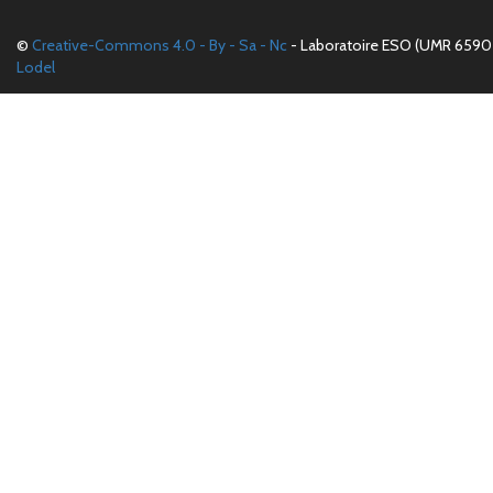
©
Creative-Commons 4.0 - By - Sa - Nc
- Laboratoire ESO (UMR 6590 
Lodel