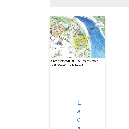
Crédits : MASTER PEPS, Enfants école R.
Desnos, Centre Tati, 2023
L
a
c
a