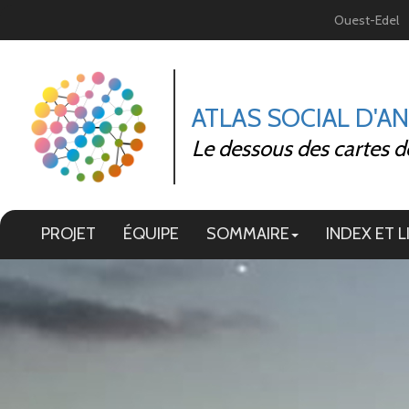
Panneau de gestion des cookies
Ouest-Edel
ATLAS SOCIAL D'A
Le dessous des cartes d
PROJET
ÉQUIPE
SOMMAIRE
INDEX ET L