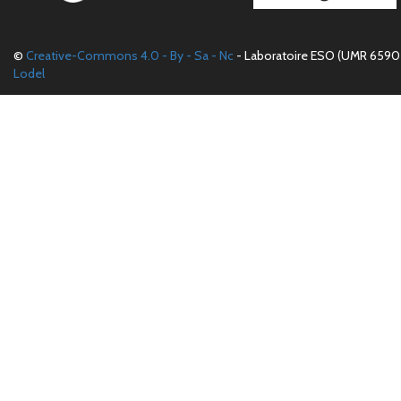
©
Creative-Commons 4.0 - By - Sa - Nc
- Laboratoire ESO (UMR 6590 
Lodel