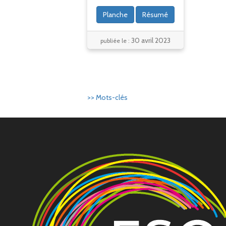
Planche
Résumé
30 avril 2023
publiée le :
>> Mots-clés