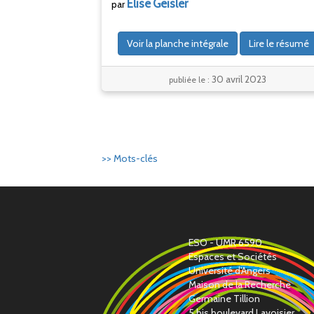
Elise
Geisler
par
Voir la planche intégrale
Lire le résumé
30 avril 2023
publiée le :
>> Mots-clés
ESO - UMR 6590
Espaces et Sociétés
Université d'Angers
Maison de la Recherche
Germaine Tillion
5 bis boulevard Lavoisier