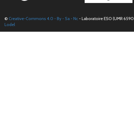
©
Creative-Commons 4.0 - By - Sa - Nc
- Laboratoire ESO (UMR 6590 
Lodel