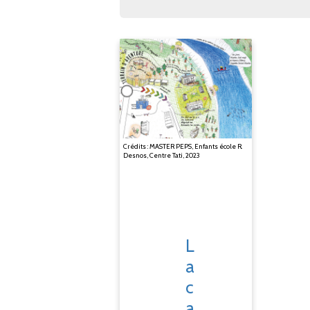
Crédits : MASTER PEPS, Enfants école R.
Desnos, Centre Tati, 2023
L
a
c
a