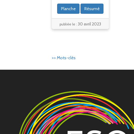
Planche
Résumé
30 avril 2023
publiée le :
>> Mots-clés