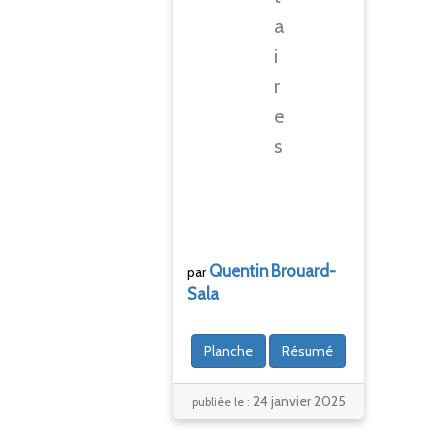
a
i
r
e
s
Quentin
Brouard-
par
Sala
Planche
Résumé
24 janvier 2025
publiée le :