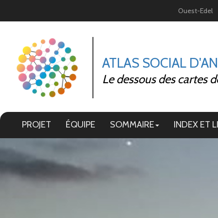
Panneau de gestion des cookies
Ouest-Edel
ATLAS SOCIAL D'A
Le dessous des cartes d
PROJET
ÉQUIPE
SOMMAIRE
INDEX ET L