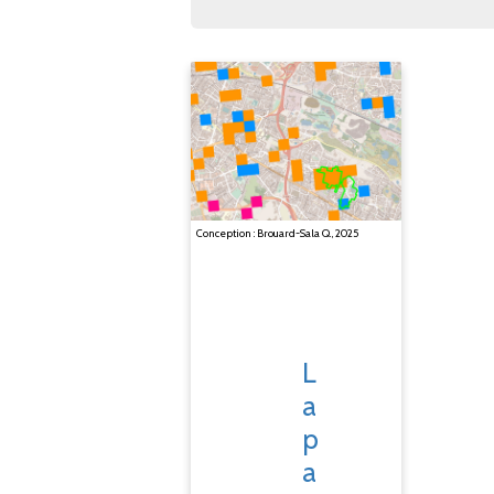
Conception : Brouard-Sala Q., 2025
L
a
p
a