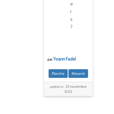
e
r
s
?
Yoann
Fadel
par
Planche
Résumé
23 novembre
publiée le :
2022