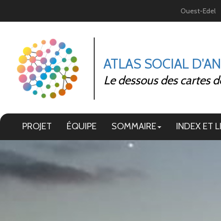
Panneau de gestion des cookies
Ouest-Edel
ATLAS SOCIAL D'A
Le dessous des cartes d
PROJET
ÉQUIPE
SOMMAIRE
INDEX ET L