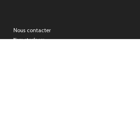
Nous contacter
Nom et prénom
Adresse mail
Nous ne partageons pas les adresses email.
Message
Entrer un message dans la zone de texte.
Combien font :