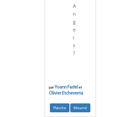
A
n
g
e
r
s
?
Yoann
Fadel
par
et
Olivier
Etcheverria
Planche
Résumé