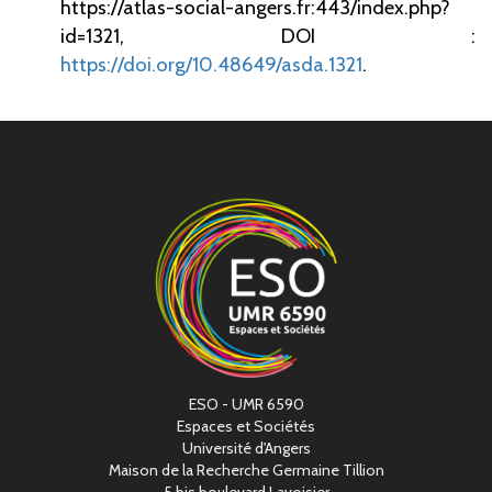
https://atlas-social-angers.fr:443/index.php?
id=1321,
DOI :
https://doi.org/10.48649/asda.1321
.
ESO - UMR 6590
Espaces et Sociétés
Université d'Angers
Maison de la Recherche Germaine Tillion
5 bis boulevard Lavoisier