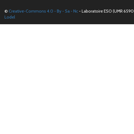
©
Creative-Commons 4.0 - By - Sa - Nc
- Laboratoire ESO (UMR 6590 
Lodel