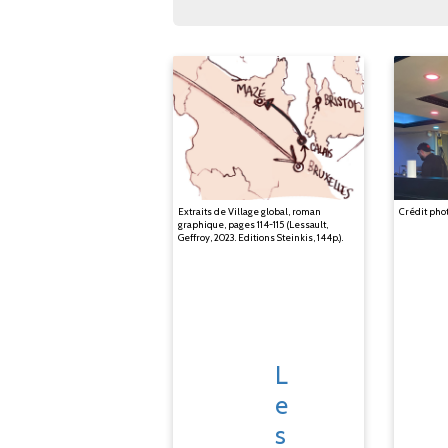
Extraits de Village global, roman
Crédit phot
graphique, pages 114-115 (Lessault,
Geffroy, 2023. Editions Steinkis, 144p.).
L
e
s