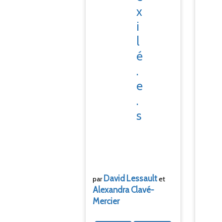
x
i
l
é
.
e
.
s
David
Lessault
par
et
Alexandra
Clavé-
Mercier