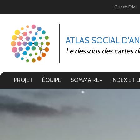
Panneau de gestion des cookies
Ouest-Edel
ATLAS SOCIAL D'A
Le dessous des cartes d
PROJET
ÉQUIPE
SOMMAIRE
INDEX ET L