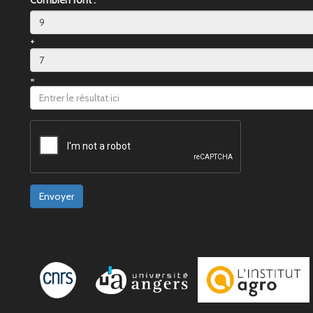
Combien font :
+
=
Envoyer