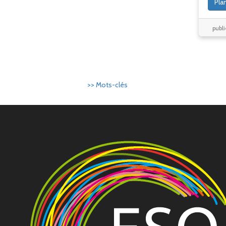
Pla
publi
>> Mots-clés