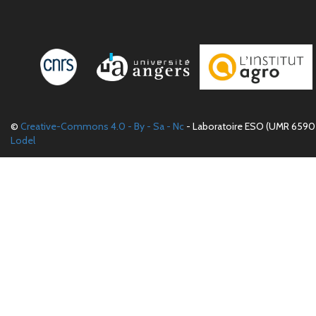
©
Creative-Commons 4.0 - By - Sa - Nc
- Laboratoire ESO (UMR 6590 
Lodel