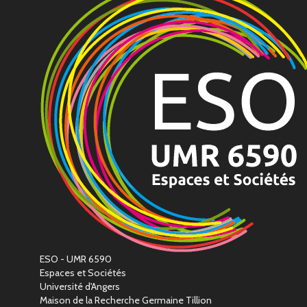
ESO - UMR 6590
Espaces et Sociétés
Université d'Angers
Maison de la Recherche Germaine Tillion