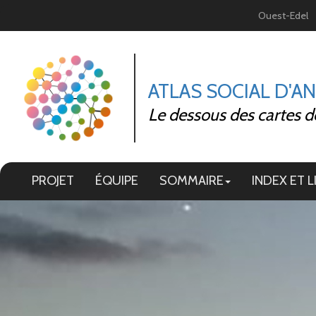
Panneau de gestion des cookies
Ouest-Edel
ATLAS SOCIAL D'A
Le dessous des cartes d
PROJET
ÉQUIPE
SOMMAIRE
INDEX ET L