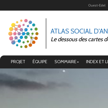
Panneau de gestion des cookies
Ouest-Edel
ATLAS SOCIAL D'A
Le dessous des cartes d
PROJET
ÉQUIPE
SOMMAIRE
INDEX ET L