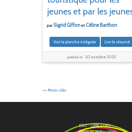
jeunes et par les jeune
Sigrid
Giffon
Céline
Barthon
par
et
Voir la planche intégrale
Lire le résumé
20 octobre 2025
publiée le :
>> Mots-clés
ESO - UMR 6590
Espaces et Sociétés