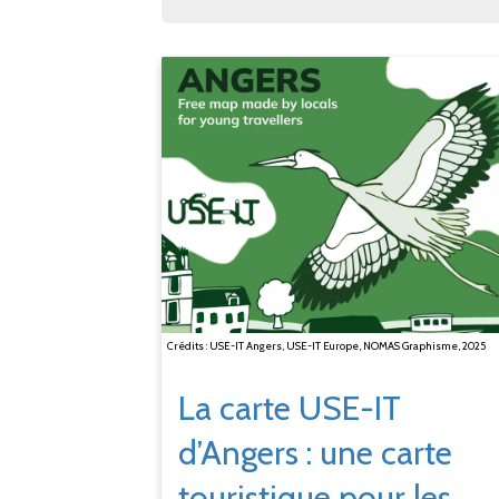
Crédits : USE-IT Angers, USE-IT Europe, NOMAS Graphisme, 2025
La carte USE-IT
d’Angers
: une carte
touristique pour les