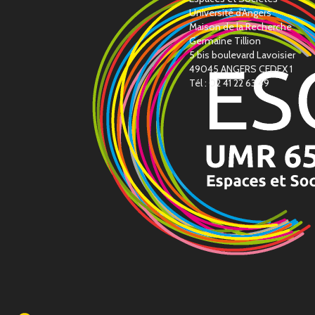
Université d'Angers
Maison de la Recherche
Germaine Tillion
5 bis boulevard Lavoisier
49045 ANGERS CEDEX 1
Tél : 02 41 22 63 49