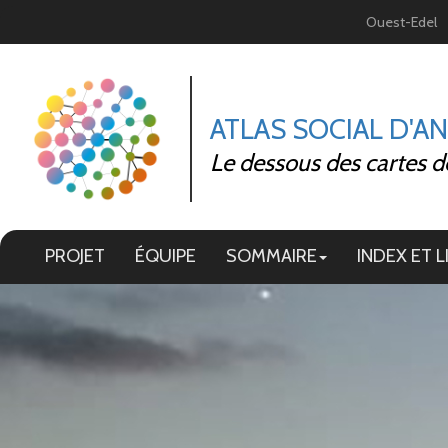
Panneau de gestion des cookies
Ouest-Edel
ATLAS SOCIAL D'A
Le dessous des cartes d
PROJET
ÉQUIPE
SOMMAIRE
INDEX ET L