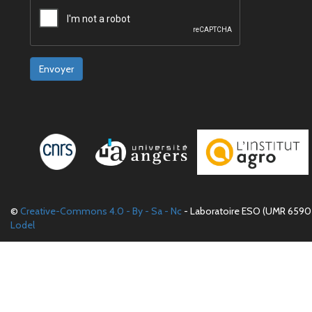
Envoyer
©
Creative-Commons 4.0 - By - Sa - Nc
- Laboratoire ESO (UMR 6590 
Lodel