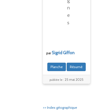
g
n
e
s
Sigrid
Giffon
par
Planche
Résumé
25 mai 2025
publiée le :
>> Index géographique