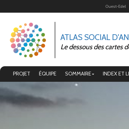
Panneau de gestion des cookies
Ouest-Edel
ATLAS SOCIAL D'A
Le dessous des cartes d
PROJET
ÉQUIPE
SOMMAIRE
INDEX ET L