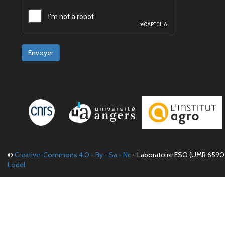
Envoyer
©
Creative-Commons 4.0 - By - Sa - Nc
- Laboratoire ESO (UMR 6590 
Lodel