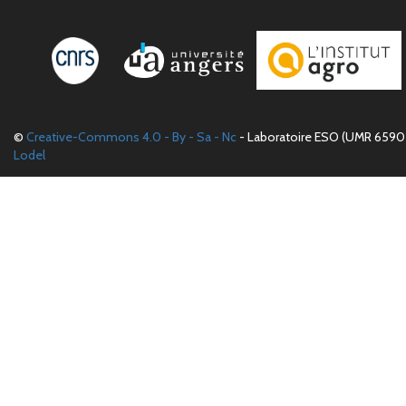
©
Creative-Commons 4.0 - By - Sa - Nc
- Laboratoire ESO (UMR 6590 
Lodel