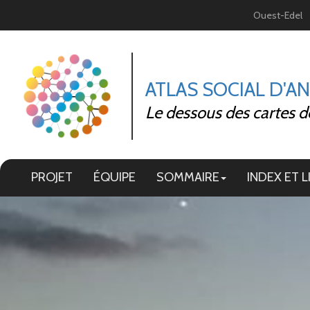
Panneau de gestion des cookies
Ouest-Edel
ATLAS SOCIAL D'A
Le dessous des cartes d
PROJET
ÉQUIPE
SOMMAIRE
INDEX ET L