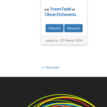
Yoann
Fadel
par
et
Olivier
Etcheverria
Planche
Résumé
20 février 2024
publiée le :
>> Glossaire