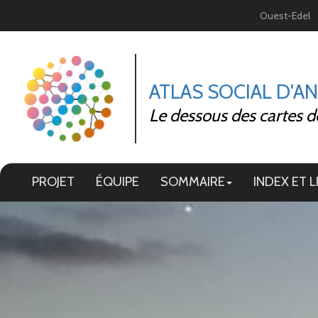
Panneau de gestion des cookies
Ouest-Edel
ATLAS SOCIAL D'A
Le dessous des cartes d
PROJET
ÉQUIPE
SOMMAIRE
INDEX ET L