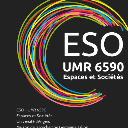
ESO - UMR 6590
Espaces et Sociétés
Université d'Angers
Maison de la Recherche Germaine Tillion