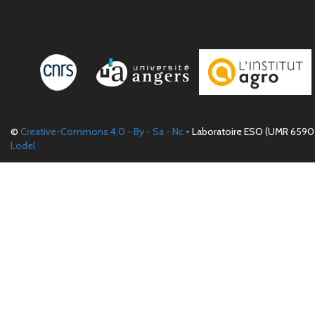
©
Creative-Commons 4.0 - By - Sa - Nc
- Laboratoire ESO (UMR 6590 
Lodel