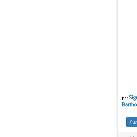
Sig
par
Barth
Pla