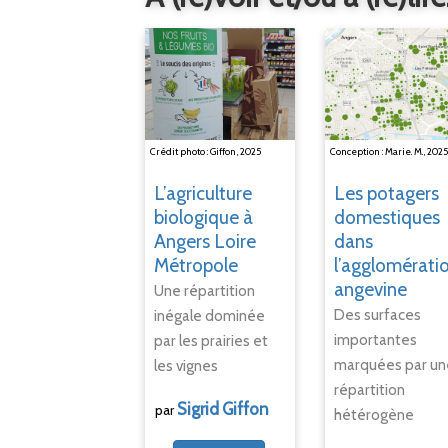
Crédit photo : Giffon, 2025
Conception : Marie. M., 2025
L’agriculture
Les potagers
biologique à
domestiques
Angers Loire
dans
Métropole
l’agglomérati
angevine
Une répartition
Des surfaces
inégale dominée
importantes
par les prairies et
marquées par un
les vignes
répartition
Sigrid
Giffon
par
hétérogène