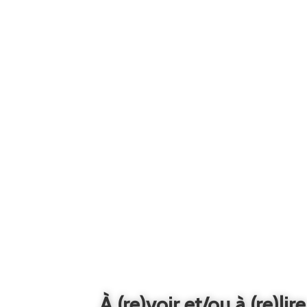
À (re)voir et/ou à (re)lire.