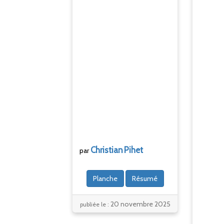
r
s
Christian
Pihet
par
Planche
Résumé
20 novembre 2025
publiée le :